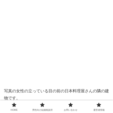
写真の女性の立っている目の前の日本料理屋さんの隣の建
物です。
神田駅より徒歩4分ほどの静かな場所にあります！
HOME
男性向け結婚相談所
お問い合わせ
運営者情報