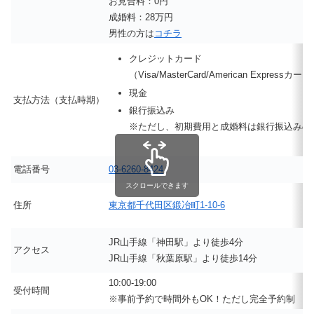
お見合料：0円
成婚料：28万円
男性の方は
コチラ
クレジットカード
（Visa/MasterCard/American Expressカー
現金
支払方法（支払時期）
銀行振込み
※ただし、初期費用と成婚料は銀行振込みの
電話番号
03-6260-8424
スクロールできます
住所
東京都千代田区鍛冶町1-10-6
JR山手線「神田駅」より徒歩4分
アクセス
JR山手線「秋葉原駅」より徒歩14分
10:00-19:00
受付時間
※事前予約で時間外もOK！ただし完全予約制