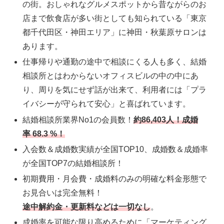
の街。おしゃれなグルメスポットから昔ながらのお
店まで飲食店が多い街としても知られている「東京
都千代田区・神田エリア」に神田・秋葉原サロンは
あります。
仕事帰りや通勤の途中で相談にくる人も多く、結婚
相談所とはわからないオフィスビルの中の中にあ
り、周りを気にせず話が出来て、利用者には「プラ
イバシーが守られて安心」と喜ばれています。
結婚相談所業界No1の会員数！
約86,403人！
成婚
率 68.3 %！
入会数＆成婚数実績が全国TOP10、成婚数＆成婚率
が全国TOP7の結婚相談所！
初期費用・月会費・成婚料のみの明確な料金形態で
お見合いは完全無料！
途中解約金・更新料などは一切なし
。
成婚率を可能な限り高めるために「マーケティング