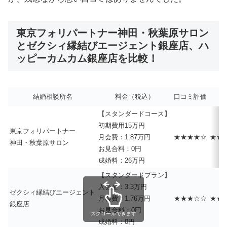
東京フォリパートナー神田・秋葉原サロン
とゼクシィ縁結びエージェント銀座店、ハ
ッピーカムカム銀座店を比較！
結婚相談所名
料金（税込）
口コミ評価
接
【スタンダードコース】
初期費用15万円
東京フォリパートナー
月会費：1.87万円
★★★★☆
★★
神田・秋葉原サロン
お見合料：0円
成婚料：26万円
【スタンダードプラン】
入会金：3.3万円
ゼクシィ縁結びエージェント
月会費：1.76万円
★★★☆☆
★★
銀座店
お見合料：0円
スクロールできます
成婚料：0円