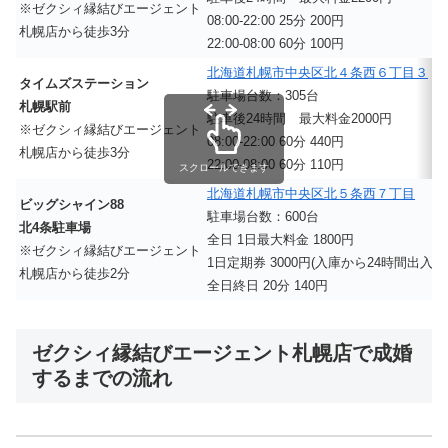
※ゼクシィ縁結びエージェント
08:00-22:00 25分 200円
札幌店から徒歩3分
22:00-08:00 60分 100円
北海道札幌市中央区北４条西６丁目３
タイムズステーション
駐車場台数：305台
札幌駅前
駐車後24時間 最大料金2000円
※ゼクシィ縁結びエージェント
08:00-22:00 60分 440円
札幌店から徒歩3分
22:00-08:00 60分 110円
スクロールできます
北海道札幌市中央区北５条西７丁目
ビッグシャイン88
駐車場台数：600台
北4条駐車場
全日 1日最大料金 1800円
※ゼクシィ縁結びエージェント
1日定期券 3000円(入庫から24時間出入自
札幌店から徒歩2分
全日終日 20分 140円
ゼクシィ縁結びエージェント札幌店で成婚
するまでの流れ